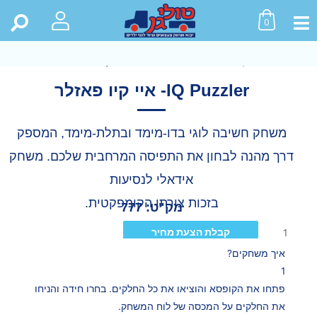
0
ראשי
>
חנות
>
כל המוצרים
>
IQ Puzzler- איי קיו פאזלר
IQ Puzzler- איי קיו פאזלר
משחק חשיבה לוגי בדו-מימד ובתלת-מימד, המספק
דרך מהנה לבחון את התפיסה המרחבית שלכם. משחק
אידאלי לנסיעות
בזכות צורתו הקומפקטית.
מק"ט: 777
קבלת הצעת מחיר
איך משחקים?
1
פתחו את הקופסא והוציאו את כל החלקים. בחרו חידה והניחו
את החלקים על המכסה של לוח המשחק.