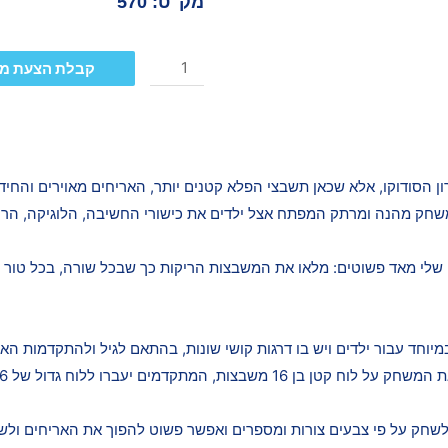
מק"ט: 570
קבלת הצעת מ
רון הסודוקו, אלא שכאן תשבצי הפלא קטנים יותר, האריחים מאוירים והחי
משחק מהנה ומרתק המפתח אצל ילדים את כישורי החשיבה, הלוגיקה, הריכו
 שלי מאד פשוטים: מלאו את המשבצות הריקות כך שבכל שורה, בכל טור ובכ
מיוחד עבור ילדים ויש בו דרגות קושי שונות, בהתאם לגיל ולהתקדמות האיש
 משבצות, המתקדמים יעברו ללוח גדול של 36 משבצות.
לשחק על פי צבעים צורות ומספרים ואפשר פשוט להפוך את האריחים ולש