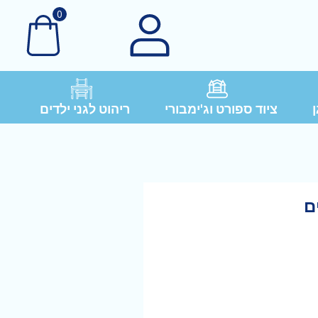
0
ן
ציוד ספורט וג'ימבורי
ריהוט לגני ילדים
ם