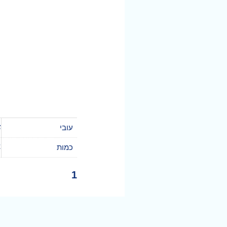
עובי
S
כמות
4 י
1