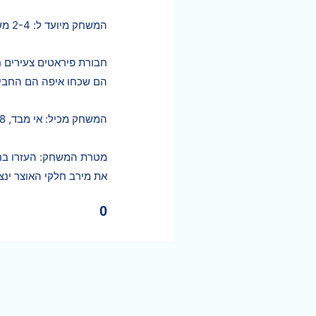
המשחק מיועד ל: 2-4 משתתפים, גילאי 3+.
חבורת פיראטים צעירים 
הם שכחו איפה הם החביאו
המשחק מכיל: אי מבד, 28 אריחים, 12 בסיסי פלסטיק לאוצרות, 24 זוגות תמונות אוצר.
מטרת המשחק: העזרו בחו
את מירב חלקי האוצר ינצ
0