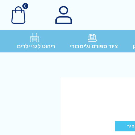
0
ן
ציוד ספורט וג'ימבורי
ריהוט לגני ילדים
חיר