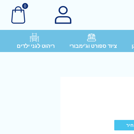
0
ן
ציוד ספורט וג'ימבורי
ריהוט לגני ילדים
חיר