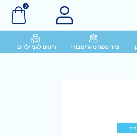
0
ן
ציוד ספורט וג'ימבורי
ריהוט לגני ילדים
חיר