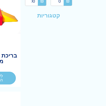
₪
₪
קטגוריות
מ
לע
המ