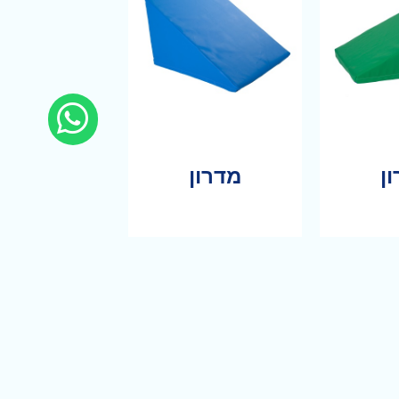
ן
מדרון
ד
לעמוד
ר
המוצר