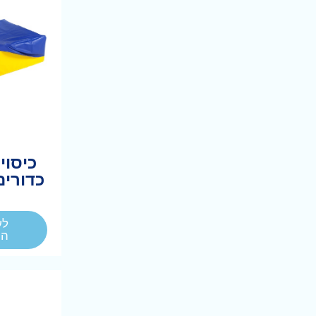
כיסוי
כדורים 1 מ
לע
המ