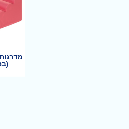
מדרגות 
(במ
לע
המ