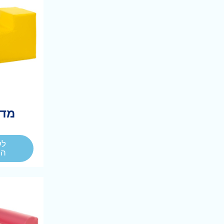
מדר
לע
המ