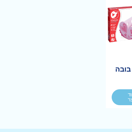
בובה
ד
ר