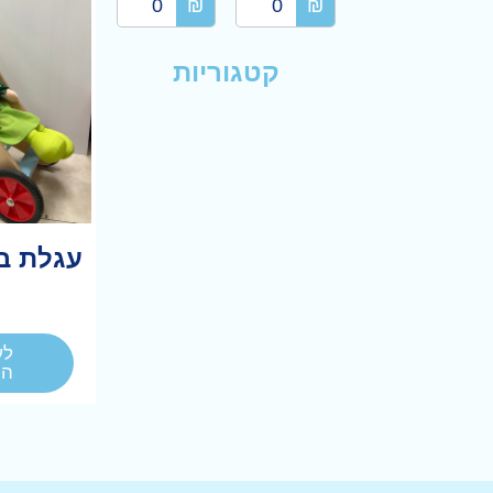
₪
₪
קטגוריות
עגלת ב
לע
המ