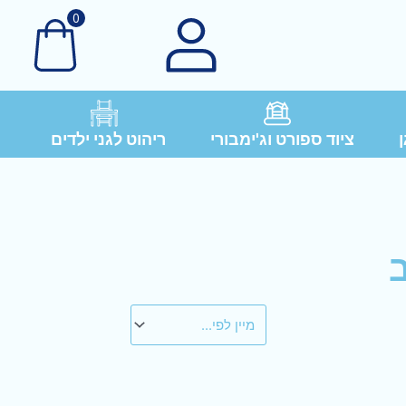
0
ן
ציוד ספורט וג'ימבורי
ריהוט לגני ילדים