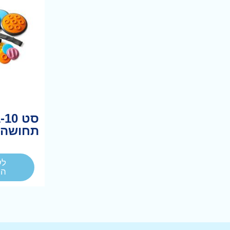
תחושה 
לע
המ