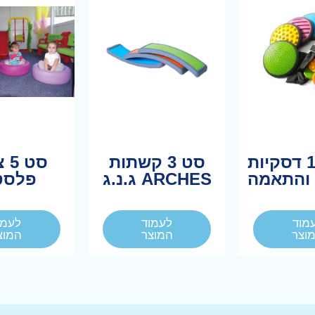
סט 1-10 דסקיות
סט 3 קשתות
סט 
והתאמה
ARCHES ג.נ.ג
פלסט
מוד
לעמוד
לעמו
וצר
המוצר
המוצ