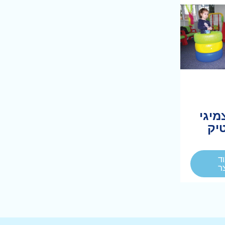
5 צמיגי
יק
ד
ר