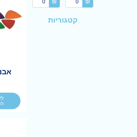
₪
₪
קטגוריות
אבני
לע
המ