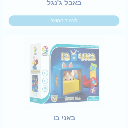
באבל ג'נגל
לעמוד המוצר
באני בו